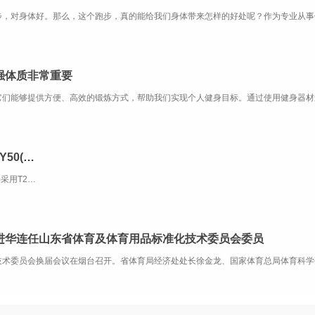
强体质非常重要
舒华商用跑步机SH-T8919T-Y50(V9+)21.5寸大屏
智能商用跑步机SH-T8919T-Y50(V1+)采用T2.2mm黑钻纹（可选配：T2.4免维护跑带）的跑带，选用手握心率测试 自带心率带及增加心率控速(HRC)程序模块测量心跳等数据，跑步宽度达580mm，可承受180kg的使用者使用。
进华连任山东省体育及体育用品标准化技术委员会委员