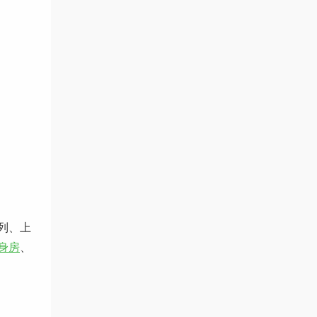
列、上
身房
、