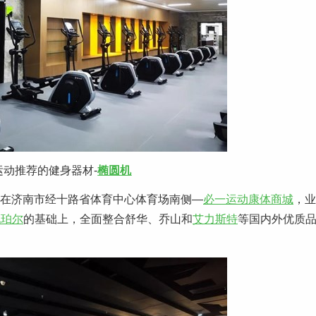
运动推荐的健身器材-
椭圆机
置在济南市经十路省体育中心体育场南侧—
必一运动康体商城
，业
锐珀尔
的基础上，全面整合舒华、乔山和
艾力斯特
等国内外优质