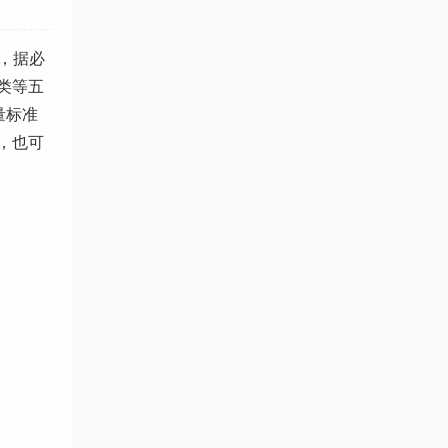
营，据必
类等五
量标准
，也可