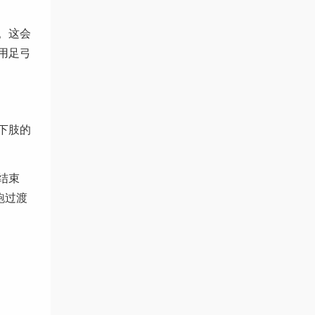
。这会
用足弓
下肢的
结束
跑过渡