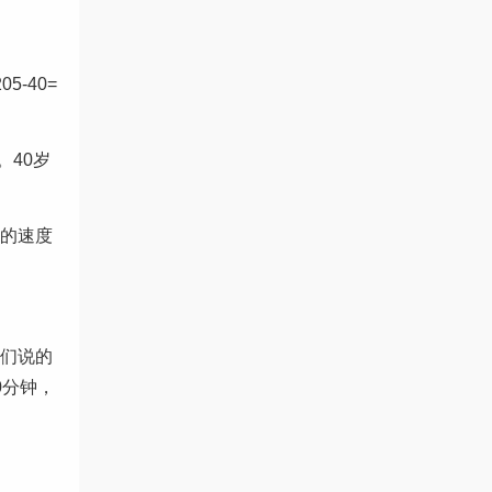
-40=
40岁
跑的速度
我们说的
0分钟，