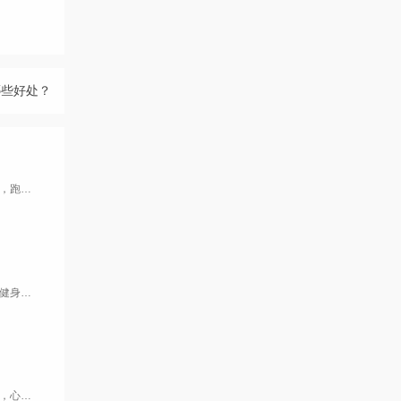
哪些好处？
跑步机、椭圆机和划船机各有其特点和优势，选择哪种健身器材主要取决于个人的锻炼需求和目标。如果需要提高心肺功能，跑步机可能更合适；如果关注关节保护，椭圆机可能更理想；如果希望进行全身肌肉的锻炼，划船机则是一个不错的选择。
我们从小就被体育老师说教：多跑跑步，对身体好。那么，这个跑步，真的能给我们身体带来怎样的好处呢？作为专业从事健身器材批发零售的企业，必一运动为您带来专业的讲解：
我们的身体在慢跑时，心脏也会提供有力的跳动，单次泵血的搏出量要比平时静坐、散步等情况下要高一些，在跑步过程中，心肌得到了很好的锻炼，规律且较深度的呼吸，对整个心肺系统也会有显著的提升。我们知道，心脏的最主要作用就是泵出血液量输送至身体全身，心输出血液量=心率x每搏输出量。更高强度的运动往往心率更高，但每搏输出量却未必有慢跑那么大。因而有氧慢跑也会很好的锻炼心脏肌肉，让它变得更强大。