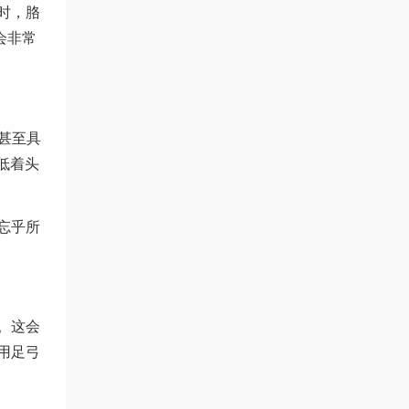
时，胳
会非常
甚至具
低着头
忘乎所
。这会
用足弓