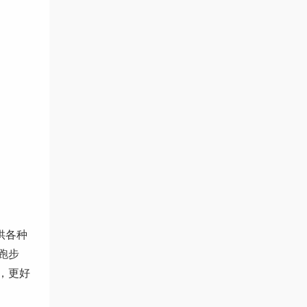
供各种
跑步
，更好