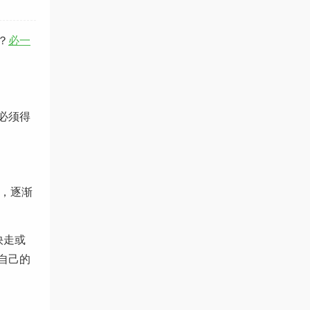
？
必一
必须得
，逐渐
快走或
自己的