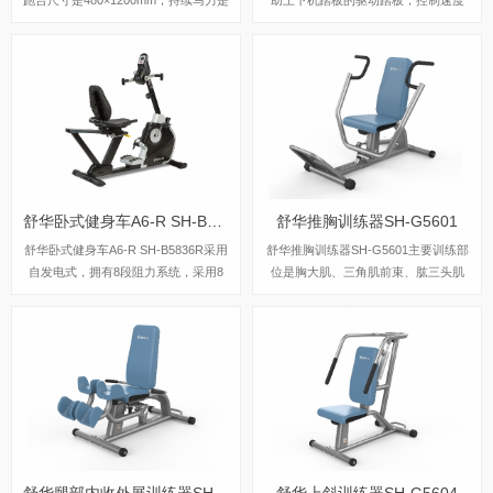
DC 1.5CHP（无刷电机）。
在-5至10km/h内可调，坡度也可在-3
至15%内可调，跑台尺寸是580×1570
mm，持续马力是AC 3.0HP。
舒华卧式健身车A6-R SH-B5836R
舒华推胸训练器SH-G5601
舒华卧式健身车A6-R SH-B5836R采用
舒华推胸训练器SH-G5601主要训练部
自发电式，拥有8段阻力系统，采用8
位是胸大肌、三角肌前束、肱三头肌
段手段旋钮控制，飞轮重量是7kg，步
等，最大承重是150kg。
幅为19寸。
舒华腿部内收外展训练器SH-G5603
舒华上斜训练器SH-G5604