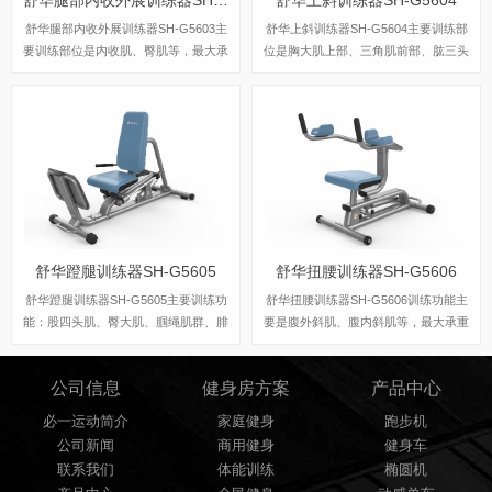
舒华腿部内收外展训练器SH-G5603主
舒华上斜训练器SH-G5604主要训练部
要训练部位是内收肌、臀肌等，最大承
位是胸大肌上部、三角肌前部、肱三头
重是150kg。
肌、前锯肌和背阔肌中部等，最大承重
是150kg。
舒华蹬腿训练器SH-G5605
舒华扭腰训练器SH-G5606
舒华蹬腿训练器SH-G5605主要训练功
舒华扭腰训练器SH-G5606训练功能主
能：股四头肌、臀大肌、腘绳肌群、腓
要是腹外斜肌、腹内斜肌等，最大承重
肠肌等，最大承重是150kg。
是150kg。
公司信息
健身房方案
产品中心
必一运动简介
家庭健身
跑步机
公司新闻
商用健身
健身车
联系我们
体能训练
椭圆机