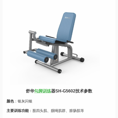
舒华
勾脚训练
器SH-G5602
技术参数
颜色
：银灰闪银
主要训练功能
：股四头肌、腘绳肌群、腓肠肌等