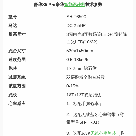
舒华X5 Pro豪华
智能跑步机
技术参数
型号
SH-T6500
马达
DC 2.5HP
屏幕尺寸
3窗白光8字数码管LED+1窗矩阵
白光LED(16*32)
跑台尺寸
520×1450mm
速度范围
0.5-18km/h
跑带
T2.2mm 钻石纹
减震系统
双层跑板全跑台减震
坡度范围
0-15%
跑板
18T+12T双层跑板
心率感应
1、标配手握心率；
2、选配无线蓝牙心率臂带（臂
带型号SH-HR01）；
3、选配5.3K
无线心率胸带
（胸