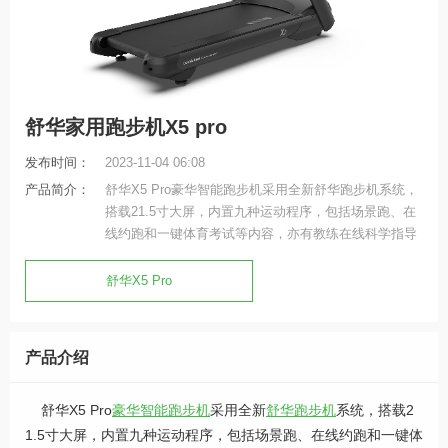
舒华家用跑步机X5 pro
发布时间：
2023-11-04 06:08
产品简介：
舒华X5 Pro豪华智能跑步机采用全新舒华跑步机系统，
搭载21.5寸大屏，内置九种运动程序，包括场景跑、在
线约跑和一键体育考试等内容，亦有教练在线科学指导
和比赛互动，可在线升级，历经耐久性测试，让您使用
更安全，双跑台设计，全减震系统，核心动力采用F级
舒华X5 Pro
耐高温马达，5.0HP峰值马力，提供源源动力，让您享
受每一次畅跑体验。
产品介绍
舒华X5 Pro
豪华智能跑步机
采用全新
舒华跑步机
系统，搭载2
1.5寸大屏，内置九种运动程序，包括场景跑、在线约跑和一键体