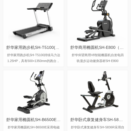
mm精钢立柱机身、F级高效静音马
呵护，选用手握心率测试，跑步面积达
达、520mm商用豪华跑带和35mm双层
480×1350mm，可承受126kg的使用者
全跑台减震跑板等优势，让您享受科学
使用。
跑步。
舒华家用跑步机SH-T5100(A10)
舒华商用椭圆机SH-E800（V8）
舒华家用跑步机SH-T5100持续马力达
舒华仰望商用V8智能椭圆机自发电四
1.25HP，具有500×1350mm的跑台，
轨漫步运动健身器材SH-E800
运用无线心率接收模块监测心率，运用
6位硅胶减震设计，最大承重是126k
g，可以满足大多数家庭的使用。
舒华家用椭圆机SH-B6500E(X5-E)
舒华卧式康复健身车SH-5836R
舒华家用椭圆机SH-B6500E采用电磁
舒华卧式康复健身车SH-5836R采用自