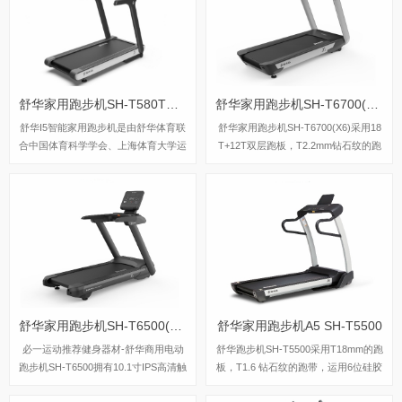
舒华家用跑步机SH-T580T（I5）
舒华家用跑步机SH-T6700(X6)
舒华I5智能家用跑步机是由舒华体育联
舒华家用跑步机SH-T6700(X6)采用18
合中国体育科学学会、上海体育大学运
T+12T双层跑板，T2.2mm钻石纹的跑
动科学学院教授陆大江等权威机构、专
带，双层跑板全跑台减震，对您跑步中
家共同研发设计。独特之处在于它结合
的膝盖进行全方位的呵护，选用接触式
国际科学跑步研究理论，能够针对不同
心率感应和无线心率感应等多种方式获
用户进行运动能力测试，并根据测试结
取数据，跑步面积达520×1450mm，可
果生成因人而异的有氧运动处方。这意
承受130kg的使用者使用。
味着每个用户都能得到一个适合自己的
运动方案，从而更好地达到运动效果。
这一创新技术可以确保用户在运动过程
中能够保持在最佳的区间状态，从而提
舒华家用跑步机SH-T6500(X5)
舒华家用跑步机A5 SH-T5500
高运动安全性和有效性。
必一运动推荐健身器材-舒华商用电动
舒华跑步机SH-T5500采用T18mm的跑
跑步机SH-T6500拥有10.1寸IPS高清触
板，T1.6 钻石纹的跑带，运用6位硅胶
摸屏、Z型动感时尚外观设计、70×150
减震，对您跑步中的膝盖进行全方位的